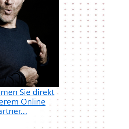
men Sie direkt
erem Online
rtner...