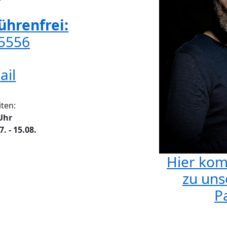
hrenfrei:
65556
ail
ten:
 Uhr
 - 15.08.
Hier kom
zu uns
Pa