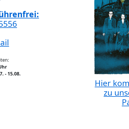
hrenfrei:
65556
ail
ten:
 Uhr
 - 15.08.
Hier kom
zu uns
Pa