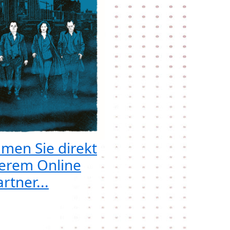
men Sie direkt
erem Online
rtner...