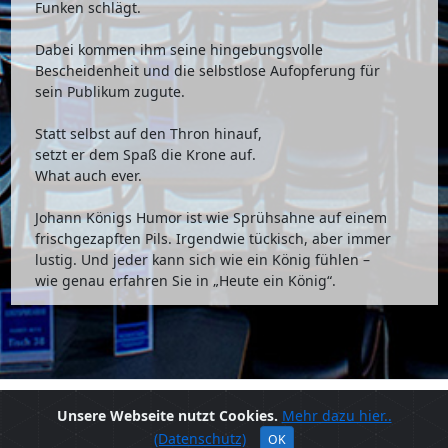
Funken schlägt.
Dabei kommen ihm seine hingebungsvolle
Bescheidenheit und die selbstlose Aufopferung für
sein Publikum zugute.
Statt selbst auf den Thron hinauf,
setzt er dem Spaß die Krone auf.
What auch ever.
Johann Königs Humor ist wie Sprühsahne auf einem
frischgezapften Pils. Irgendwie tückisch, aber immer
lustig. Und jeder kann sich wie ein König fühlen –
wie genau erfahren Sie in „Heute ein König“.
© 2020 - Alma Hoppes Lustspielhaus
Unsere Webseite nutzt Cookies.
Mehr dazu hier..
(Datenschutz)
OK
Ansprechpartner
Impressum
Datenschutz